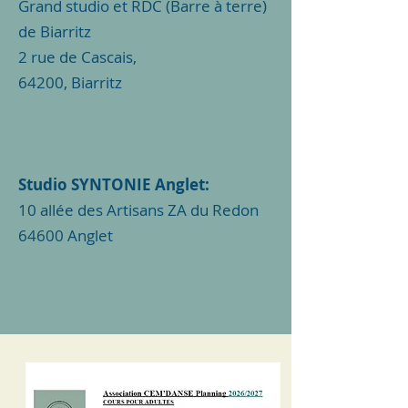
Grand studio et RDC (Barre à terre)
de Biarritz
2 rue de Cascais,
64200, Biarritz
Studio SYNTONIE Anglet:
10 allée des Artisans ZA du Redon
64600 Anglet